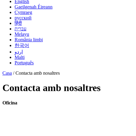
English
Gaeilgenah Éireann
Cymraeg
русский
हिंदी
עברית
Melayu
România limbi
한국어
اردو
Malti
Português
Casa
/ Contacta amb nosaltres
Contacta amb nosaltres
Oficina
admin@wecistanche.com