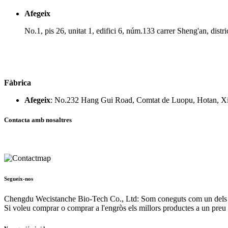
Afegeix
No.1, pis 26, unitat 1, edifici 6, núm.133 carrer Sheng'an, dist
Fàbrica
Afegeix
: No.232 Hang Gui Road, Comtat de Luopu, Hotan, Xi
Contacta amb nosaltres
Segueix-nos
Chengdu Wecistanche Bio-Tech Co., Ltd: Som coneguts com un dels pri
Si voleu comprar o comprar a l'engròs els millors productes a un preu