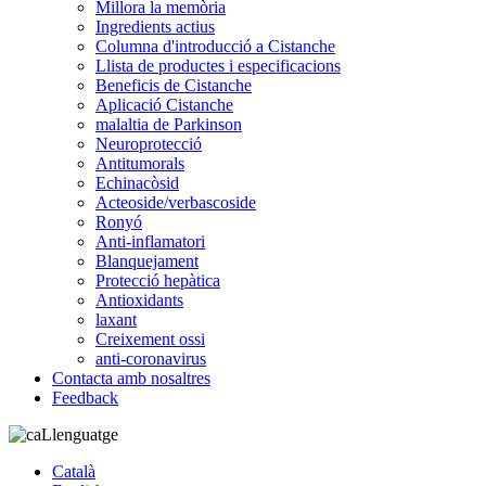
Millora la memòria
Ingredients actius
Columna d'introducció a Cistanche
Llista de productes i especificacions
Beneficis de Cistanche
Aplicació Cistanche
malaltia de Parkinson
Neuroprotecció
Antitumorals
Echinacòsid
Acteoside/verbascoside
Ronyó
Anti-inflamatori
Blanquejament
Protecció hepàtica
Antioxidants
laxant
Creixement ossi
anti-coronavirus
Contacta amb nosaltres
Feedback
Llenguatge
Català